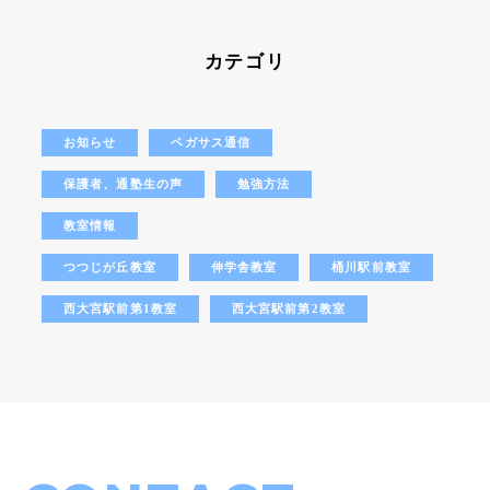
カテゴリ
お知らせ
ペガサス通信
保護者、通塾生の声
勉強方法
教室情報
つつじが丘教室
伸学舎教室
桶川駅前教室
西大宮駅前第1教室
西大宮駅前第2教室