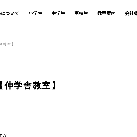
USについて
小学生
中学生
高校生
教室案内
会社
舎教室】
7【伸学舎教室】
すが、