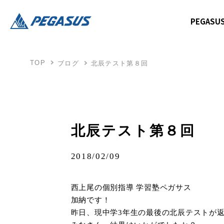
PEGAS
TOP
ブログ
北辰テスト第８回
北辰テスト第８回
2018/02/09
西上尾の個別指導 学習塾ペガサス
加納です！
昨日、現中学3年生の最後の北辰テストが