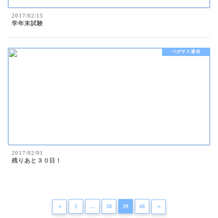
2017/02/15
学年末試験
ペガサス通信
2017/02/01
残りあと３０日！
＜
1
…
38
39
40
＞