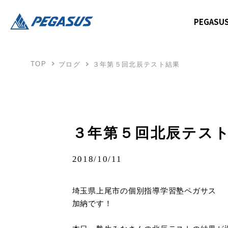
PEGAS
TOP
ブログ
３年第５回北辰テスト結果
３年第５回北辰テス
2018/10/11
埼玉県上尾市の個別指導学習塾ペガサス
加納です！